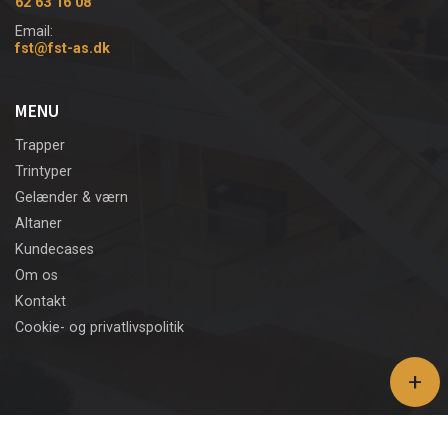
62 63 16 08
Email:
fst@fst-as.dk
MENU
Trapper
Trintyper
Gelænder & værn
Altaner
Kundecases
Om os
Kontakt
Cookie- og privatlivspolitik
+
Copyright © 2026 - Fyns Smedejerns Trapper A/S
, CVR 18013290
|
Privatlivspolitik
|
Cookiepolitik