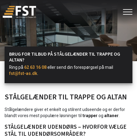
Gå
til
hovedindhold
BRUG FOR TILBUD PÅ STÅLGELÆNDER TIL TRAPPE OG
ALTAN?
Ring på
62 63 16 08
eller send din forespørgsel på mail
fst@fst-as.dk
.
STÅLGELÆNDER TIL TRAPPE OG ALTAN
Stålgelændere giver et enkelt og stilrent udseende og er derfor
blandt vores mest populære løsninger til
trapper
og
altaner
.
STÅLGELÆNDER UDENDØRS – HVORFOR VÆLGE
STÅL TIL UDENDØRSOMRÅDER?