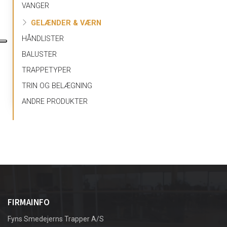
VANGER
GELÆNDER & VÆRN
HÅNDLISTER
BALUSTER
TRAPPETYPER
TRIN OG BELÆGNING
ANDRE PRODUKTER
FIRMAINFO
Fyns Smedejerns Trapper A/S