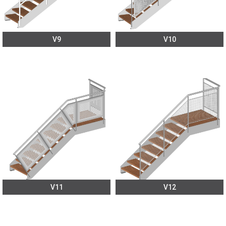
V9
V10
V11
V12