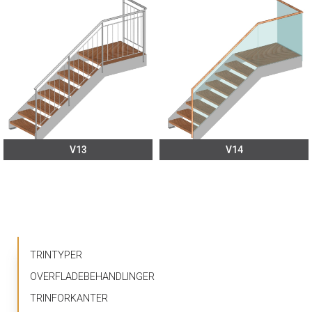
V13
V14
Primær
TRINTYPER
navigation
OVERFLADEBEHANDLINGER
TRINFORKANTER