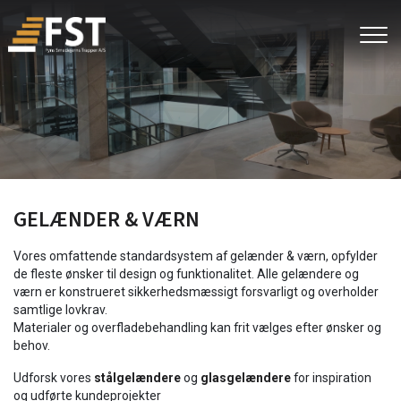
Gå
til
hovedindhold
GELÆNDER & VÆRN
Vores omfattende standardsystem af gelænder & værn, opfylder
de fleste ønsker til design og funktionalitet. Alle gelændere og
værn er konstrueret sikkerhedsmæssigt forsvarligt og overholder
samtlige lovkrav.
Materialer og overfladebehandling kan frit vælges efter ønsker og
behov.
Udforsk vores
stålgelændere
og
glasgelændere
for inspiration
og udførte kundeprojekter