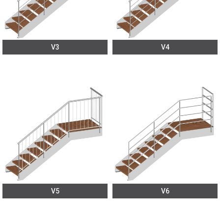
V3
V4
V5
V6