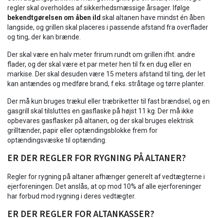
regler skal overholdes af sikkerhedsmæssige årsager. Ifølge
bekendtgørelsen om åben ild
skal altanen have mindst én åben
langside, og grillen skal placeres i passende afstand fra overflader
og ting, der kan brænde.
Der skal være en halv meter frirum rundt om grillen ifht. andre
flader, og der skal være et par meter hen til fx en dug eller en
markise. Der skal desuden være 15 meters afstand til ting, der let
kan antændes og medføre brand, f.eks. stråtage og tørre planter.
Der må kun bruges trækul eller træbriketter til fast brændsel, og en
gasgrill skal tilsluttes en gasflaske på højst 11 kg. Der må ikke
opbevares gasflasker på altanen, og der skal bruges elektrisk
grilltænder, papir eller optændingsblokke frem for
optændingsvæske til optænding.
ER DER REGLER FOR RYGNING PÅ ALTANER?
Regler for rygning på altaner afhænger generelt af vedtægterne i
ejerforeningen. Det anslås, at op mod 10% af alle ejerforeninger
har forbud mod rygning i deres vedtægter.
ER DER REGLER FOR ALTANKASSER?