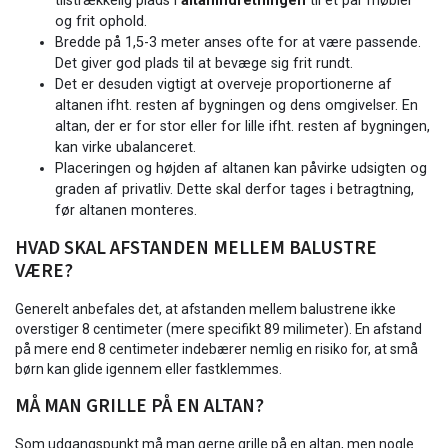
tilstrækkelig plads i
altanindretningen
til et par møbler
og frit ophold.
Bredde på 1,5-3 meter anses ofte for at være passende.
Det giver god plads til at bevæge sig frit rundt.
Det er desuden vigtigt at overveje proportionerne af
altanen ifht. resten af bygningen og dens omgivelser. En
altan, der er for stor eller for lille ifht. resten af bygningen,
kan virke ubalanceret.
Placeringen og højden af altanen kan påvirke udsigten og
graden af privatliv. Dette skal derfor tages i betragtning,
før altanen monteres.
HVAD SKAL AFSTANDEN MELLEM BALUSTRE
VÆRE?
Generelt anbefales det, at afstanden mellem balustrene ikke
overstiger 8 centimeter (mere specifikt 89 milimeter). En afstand
på mere end 8 centimeter indebærer nemlig en risiko for, at små
børn kan glide igennem eller fastklemmes.
MÅ MAN GRILLE PÅ EN ALTAN?
Som udgangspunkt må man gerne grille på en altan, men nogle