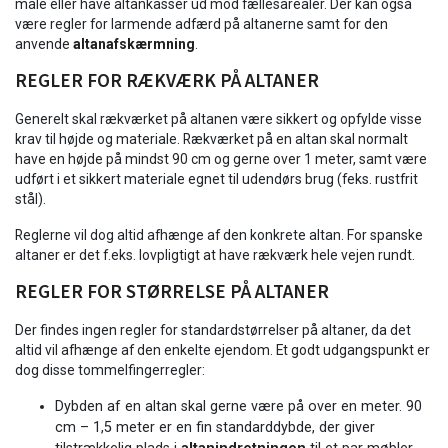
male eller have altankasser ud mod fællesarealer. Der kan også
være regler for larmende adfærd på altanerne samt for den
anvende
altanafskærmning
.
REGLER FOR RÆKVÆRK PÅ ALTANER
Generelt skal rækværket på altanen være sikkert og opfylde visse
krav til højde og materiale. Rækværket på en altan skal normalt
have en højde på mindst 90 cm og gerne over 1 meter, samt være
udført i et sikkert materiale egnet til udendørs brug (feks. rustfrit
stål).
Reglerne vil dog altid afhænge af den konkrete altan. For spanske
altaner er det f.eks. lovpligtigt at have rækværk hele vejen rundt.
REGLER FOR STØRRELSE PÅ ALTANER
Der findes ingen regler for standardstørrelser på altaner, da det
altid vil afhænge af den enkelte ejendom. Et godt udgangspunkt er
dog disse tommelfingerregler:
Dybden af en altan skal gerne være på over en meter. 90
cm – 1,5 meter er en fin standarddybde, der giver