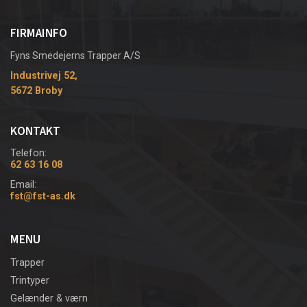
FIRMAINFO
Fyns Smedejerns Trapper A/S
Industrivej 52,
5672 Broby
KONTAKT
Telefon:
62 63 16 08
Email:
fst@fst-as.dk
MENU
Trapper
Trintyper
Gelænder & værn